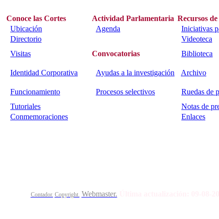
Conoce las Cortes
Actividad Parlamentaria
Recursos de
Ubicación
Agenda
Iniciativas 
Directorio
Videoteca
Visitas
Convocatorias
Biblioteca
Identidad Corporativa
Ayudas a la investigación
Archivo
Funcionamiento
Procesos selectivos
Ruedas de p
Tutoriales
Notas de pr
Conmemoraciones
Enlaces
Calle Bajada del Calvario s/n.
45002
Toledo.
Teléfo
Webmaster.
Última actualización:
09-08-2
Contador.
Copyright.