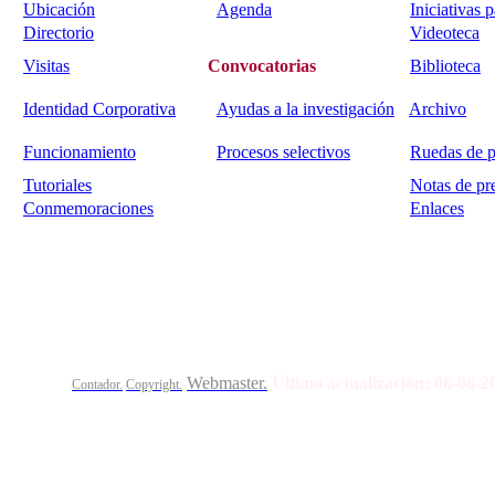
Ubicación
Agenda
Iniciativas 
Directorio
Videoteca
Visitas
Convocatorias
Biblioteca
Identidad Corporativa
Ayudas a la investigación
Archivo
Funcionamiento
Procesos selectivos
Ruedas de p
Tutoriales
Notas de pr
Conmemoraciones
Enlaces
Calle Bajada del Calvario s/n.
45002
Toledo.
Teléfo
Webmaster.
Última actualización:
06-08-
Contador.
Copyright.