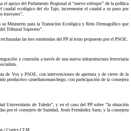
sa el apoyo del Parlamento Regional al “nuevo enfoque” de la política
l caudal ecológico del río Tajo, incrementar el caudal a su paso por
os trasvases”.
 a su Ministerio para la Transición Ecológica y Reto Demográfico que
s del Tribunal Supremo”.
rechazadas las tres enmiendas del PP al texto propuesto por el PSOE.
tegración y conexión a través de una nueva infraestructura ferroviaria
ocialista.
sta de Vox y PSOE, con intervenciones de apertura y de cierre de la
ejido productivo castellanomanchego, con participación de la consejera
al Universitario de Toledo”, y en el caso del PP sobre “la situación
didas por el consejero de Sanidad, Jesús Fernández Sanz, y la consejera
os / Cortes CLM.