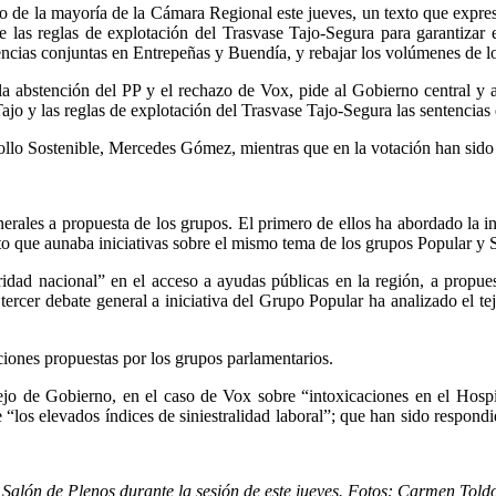
o de la mayoría de la Cámara Regional este jueves, un texto que expre
e las reglas de explotación del Trasvase Tajo-Segura para garantizar e
encias conjuntas en Entrepeñas y Buendía, y rebajar los volúmenes de l
 la abstención del PP y el rechazo de Vox, pide al Gobierno central y
Tajo y las reglas de explotación del Trasvase Tajo-Segura las sentencia
ollo Sostenible, Mercedes Gómez, mientras que en la votación han sido 
nerales a propuesta de los grupos. El primero de ellos ha abordado la in
o que aunaba iniciativas sobre el mismo tema de los grupos Popular y S
ridad nacional” en el acceso a ayudas públicas en la región, a propue
tercer debate general a iniciativa del Grupo Popular ha analizado el t
ciones propuestas por los grupos parlamentarios.
ejo de Gobierno, en el caso de Vox sobre “intoxicaciones en el Hospit
e “los elevados índices de siniestralidad laboral”; que han sido respon
Salón de Plenos durante la sesión de este jueves. Fotos: Carmen Told