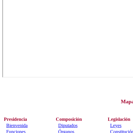
Map
Presidencia
Composición
Legislación
Bienvenida
Diputados
Leyes
Funciones
Órganos
Constitució