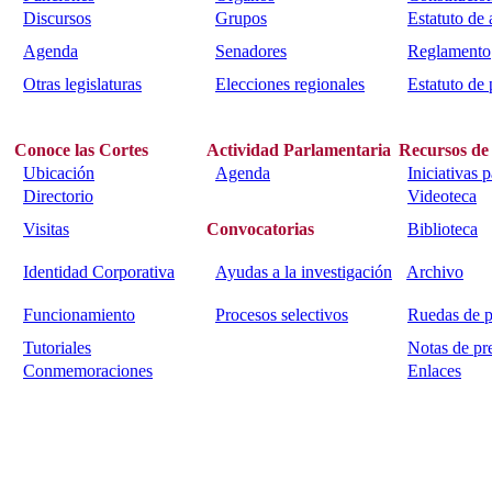
Discursos
Grupos
Estatuto de
Agenda
Senadores
Reglamento
Otras legislaturas
Elecciones regionales
Estatuto de 
Conoce las Cortes
Actividad Parlamentaria
Recursos de
Ubicación
Agenda
Iniciativas 
Directorio
Videoteca
Visitas
Convocatorias
Biblioteca
Identidad Corporativa
Ayudas a la investigación
Archivo
Funcionamiento
Procesos selectivos
Ruedas de p
Tutoriales
Notas de pr
Conmemoraciones
Enlaces
Calle Bajada del Calvario s/n.
45002
Toledo.
Teléfono 925259