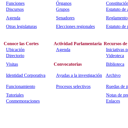
Funciones
Órganos
Constitució
Discursos
Grupos
Estatuto de
Agenda
Senadores
Reglamento
Otras legislaturas
Elecciones regionales
Estatuto de 
Conoce las Cortes
Actividad Parlamentaria
Recursos de
Ubicación
Agenda
Iniciativas 
Directorio
Videoteca
Visitas
Convocatorias
Biblioteca
Identidad Corporativa
Ayudas a la investigación
Archivo
Funcionamiento
Procesos selectivos
Ruedas de p
Tutoriales
Notas de pr
Conmemoraciones
Enlaces
Calle Bajada del Calvario s/n.
45002
Toledo.
Teléfo