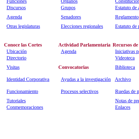
Funciones
Órganos
Constitució
Discursos
Grupos
Estatuto de
Agenda
Senadores
Reglamento
Otras legislaturas
Elecciones regionales
Estatuto de 
Conoce las Cortes
Actividad Parlamentaria
Recursos de
Ubicación
Agenda
Iniciativas 
Directorio
Videoteca
Visitas
Convocatorias
Biblioteca
Identidad Corporativa
Ayudas a la investigación
Archivo
Funcionamiento
Procesos selectivos
Ruedas de p
Tutoriales
Notas de pr
Conmemoraciones
Enlaces
Calle Bajada del Calvario s/n.
45002
Toledo.
Teléfono 925259