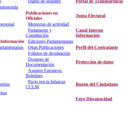
n
Diario de sesiones
Portal de Transparencia
 autonomía
Publicaciones no
Junta Electoral
Oficiales
personal
Memorias de actividad
Parlamento y
Canal Interno
Constitución
Información
 Información
Ediciones Parlamentarias
parlamentarias
Otras Publicaciones
Perfil del Contratante
Folletos de divulgación
Dosieres de
Protección de datos
Documentación
Asuntos Europeos.
Boletines
Pacto por la Infancia
rensa
Buzón del Ciudadano
CCLM
ensa
Foro Discapacidad
800. C.I.F.: S9500001D.