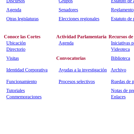
Discursos
Grupos
Estatuto de
Agenda
Senadores
Reglamento
Otras legislaturas
Elecciones regionales
Estatuto de 
Conoce las Cortes
Actividad Parlamentaria
Recursos de
Ubicación
Agenda
Iniciativas 
Directorio
Videoteca
Visitas
Convocatorias
Biblioteca
Identidad Corporativa
Ayudas a la investigación
Archivo
Funcionamiento
Procesos selectivos
Ruedas de p
Tutoriales
Notas de pr
Conmemoraciones
Enlaces
Calle Bajada del Calvario s/n.
45002
Toledo.
Teléfo