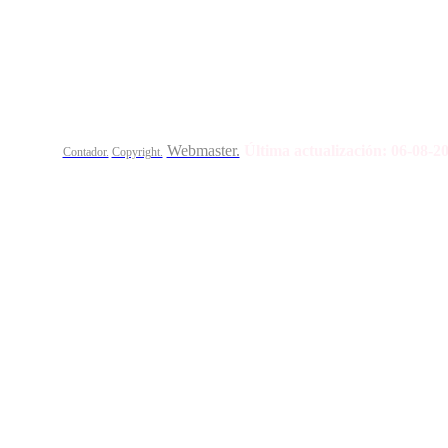
Calle Bajada del Calvario s/n.
45002
Toledo.
Teléfo
Webmaster.
Última actualización:
06-08-2
Contador.
Copyright.