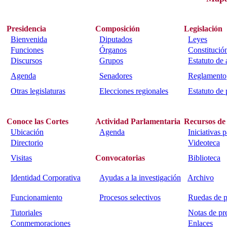
Presidencia
Composición
Legislación
Bienvenida
Diputados
Leyes
Funciones
Órganos
Constitució
Discursos
Grupos
Estatuto de
Agenda
Senadores
Reglamento
Otras legislaturas
Elecciones regionales
Estatuto de 
Conoce las Cortes
Actividad Parlamentaria
Recursos de
Ubicación
Agenda
Iniciativas 
Directorio
Videoteca
Visitas
Convocatorias
Biblioteca
Identidad Corporativa
Ayudas a la investigación
Archivo
Funcionamiento
Procesos selectivos
Ruedas de p
Tutoriales
Notas de pr
Conmemoraciones
Enlaces