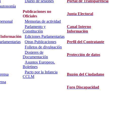
n
Diario de sesiones
Portal de Transparencia
 autonomía
Publicaciones no
Junta Electoral
Oficiales
personal
Memorias de actividad
Parlamento y
Canal Interno
Constitución
Información
 Información
Ediciones Parlamentarias
parlamentarias
Otras Publicaciones
Perfil del Contratante
Folletos de divulgación
Dosieres de
Protección de datos
Documentación
Asuntos Europeos.
Boletines
Pacto por la Infancia
rensa
Buzón del Ciudadano
CCLM
ensa
Foro Discapacidad
800. C.I.F.: S9500001D.