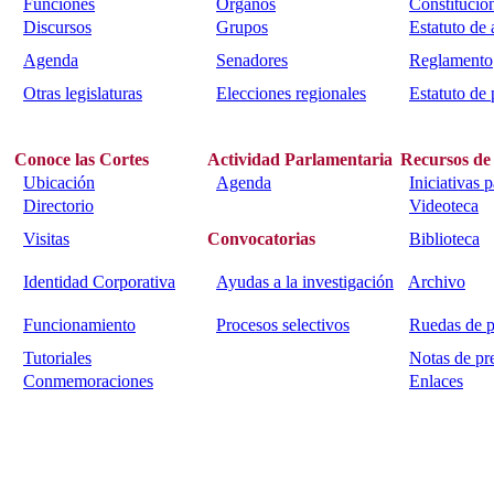
Funciones
Órganos
Constitució
Discursos
Grupos
Estatuto de
Agenda
Senadores
Reglamento
Otras legislaturas
Elecciones regionales
Estatuto de 
Conoce las Cortes
Actividad Parlamentaria
Recursos de
Ubicación
Agenda
Iniciativas 
Directorio
Videoteca
Visitas
Convocatorias
Biblioteca
Identidad Corporativa
Ayudas a la investigación
Archivo
Funcionamiento
Procesos selectivos
Ruedas de p
Tutoriales
Notas de pr
Conmemoraciones
Enlaces
Calle Bajada del Calvario s/n.
45002
Toledo.
Teléfono 925259