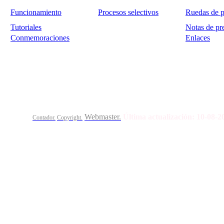
Funcionamiento
Procesos selectivos
Ruedas de p
Tutoriales
Notas de pr
Conmemoraciones
Enlaces
Calle Bajada del Calvario s/n.
45002
Toledo.
Teléfo
Webmaster.
Última actualización:
10-08-
Contador.
Copyright.