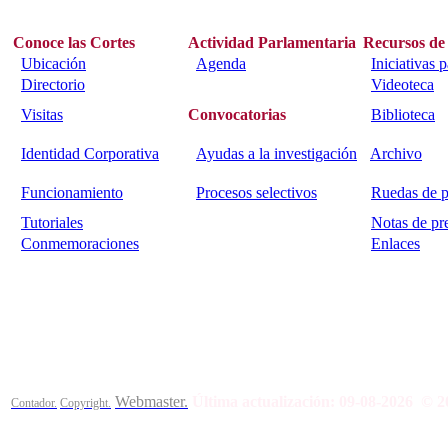
Conoce las Cortes
Actividad Parlamentaria
Recursos de
Ubicación
Agenda
Iniciativas 
Directorio
Videoteca
Visitas
Convocatorias
Biblioteca
Identidad Corporativa
Ayudas a la investigación
Archivo
Funcionamiento
Procesos selectivos
Ruedas de p
Tutoriales
Notas de pr
Conmemoraciones
Enlaces
Calle Bajada del Calvario s/n.
45002
Toledo.
Teléfono 925259
Webmaster.
Última actualización:
09-08-2026
© 2
Contador.
Copyright.