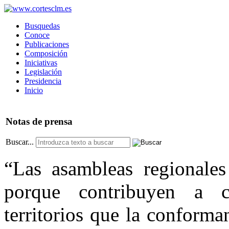
Busquedas
Conoce
Publicaciones
Composición
Iniciativas
Legislación
Presidencia
Inicio
Notas
de prensa
Buscar...
“Las asambleas regionale
porque contribuyen a c
territorios que la conform