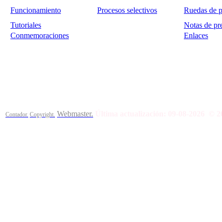
Funcionamiento
Procesos selectivos
Ruedas de p
Tutoriales
Notas de pr
Conmemoraciones
Enlaces
Calle Bajada del Calvario s/n.
45002
Toledo.
Teléfono 925259
Webmaster.
Última actualización:
09-08-2026
© 2
Contador.
Copyright.