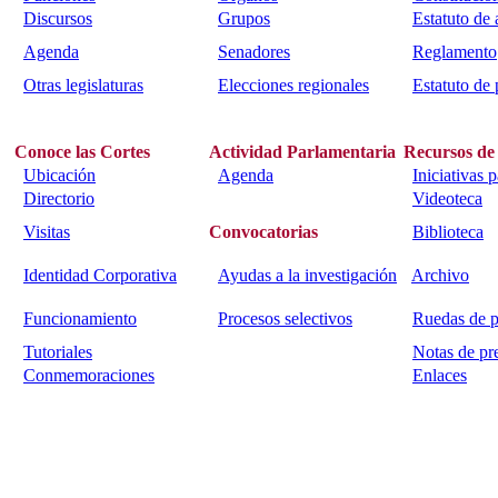
Discursos
Grupos
Estatuto de
Agenda
Senadores
Reglamento
Otras legislaturas
Elecciones regionales
Estatuto de 
Conoce las Cortes
Actividad Parlamentaria
Recursos de
Ubicación
Agenda
Iniciativas 
Directorio
Videoteca
Visitas
Convocatorias
Biblioteca
Identidad Corporativa
Ayudas a la investigación
Archivo
Funcionamiento
Procesos selectivos
Ruedas de p
Tutoriales
Notas de pr
Conmemoraciones
Enlaces
Calle Bajada del Calvario s/n.
45002
Toledo.
Teléfono 925259