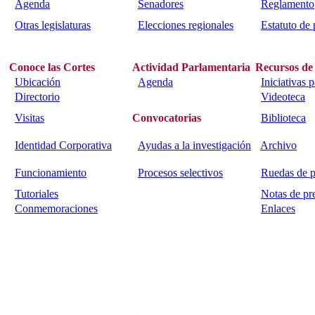
Agenda
Senadores
Reglamento
Otras legislaturas
Elecciones regionales
Estatuto de 
Conoce las Cortes
Actividad Parlamentaria
Recursos de
Ubicación
Agenda
Iniciativas 
Directorio
Videoteca
Visitas
Convocatorias
Biblioteca
Identidad Corporativa
Ayudas a la investigación
Archivo
Funcionamiento
Procesos selectivos
Ruedas de p
Tutoriales
Notas de pr
Conmemoraciones
Enlaces
Calle Bajada del Calvario s/n.
45002
Toledo.
Teléfono 925259