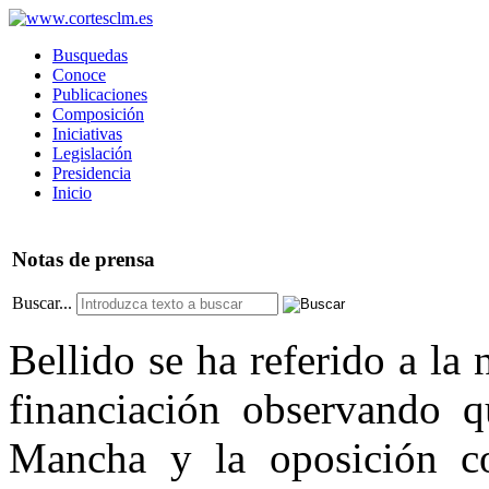
Busquedas
Conoce
Publicaciones
Composición
Iniciativas
Legislación
Presidencia
Inicio
Notas
de prensa
Buscar...
Bellido se ha referido a l
financiación observando q
Mancha y la oposición co