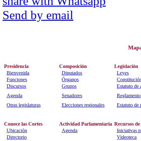
share with Whatsapp
Send by email
Map
Presidencia
Composición
Legislación
Bienvenida
Diputados
Leyes
Funciones
Órganos
Constitució
Discursos
Grupos
Estatuto de
Agenda
Senadores
Reglamento
Otras legislaturas
Elecciones regionales
Estatuto de 
Conoce las Cortes
Actividad Parlamentaria
Recursos de
Ubicación
Agenda
Iniciativas 
Directorio
Videoteca