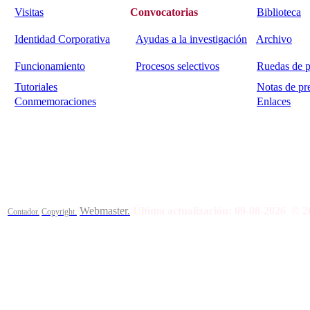
Visitas
Convocatorias
Biblioteca
Identidad Corporativa
Ayudas a la investigación
Archivo
Funcionamiento
Procesos selectivos
Ruedas de p
Tutoriales
Notas de pr
Conmemoraciones
Enlaces
Calle Bajada del Calvario s/n.
45002
Toledo.
Teléfono 925259
Webmaster.
Última actualización:
09-08-2026
© 2
Contador.
Copyright.