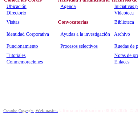
Ubicación
Agenda
Iniciativas 
Directorio
Videoteca
Visitas
Convocatorias
Biblioteca
Identidad Corporativa
Ayudas a la investigación
Archivo
Funcionamiento
Procesos selectivos
Ruedas de p
Tutoriales
Notas de pr
Conmemoraciones
Enlaces
Calle Bajada del Calvario s/n.
45002
Toledo.
Teléfono 925259
Webmaster.
Última actualización:
08-08-2026
© 2
Contador.
Copyright.