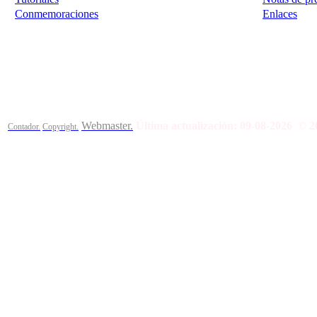
Conmemoraciones
Enlaces
Calle Bajada del Calvario s/n.
45002
Toledo.
Teléfono 925259
Webmaster.
Última actualización:
09-08-2026
© 2
Contador.
Copyright.