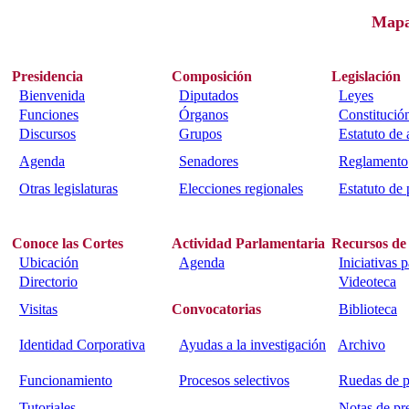
Map
Presidencia
Composición
Legislación
Bienvenida
Diputados
Leyes
Funciones
Órganos
Constitució
Discursos
Grupos
Estatuto de
Agenda
Senadores
Reglamento
Otras legislaturas
Elecciones regionales
Estatuto de 
Conoce las Cortes
Actividad Parlamentaria
Recursos de
Ubicación
Agenda
Iniciativas 
Directorio
Videoteca
Visitas
Convocatorias
Biblioteca
Identidad Corporativa
Ayudas a la investigación
Archivo
Funcionamiento
Procesos selectivos
Ruedas de p
Tutoriales
Notas de pr