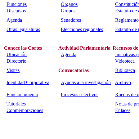
Funciones
Órganos
Constitució
Discursos
Grupos
Estatuto de
Agenda
Senadores
Reglamento
Otras legislaturas
Elecciones regionales
Estatuto de 
Conoce las Cortes
Actividad Parlamentaria
Recursos de
Ubicación
Agenda
Iniciativas 
Directorio
Videoteca
Visitas
Convocatorias
Biblioteca
Identidad Corporativa
Ayudas a la investigación
Archivo
Funcionamiento
Procesos selectivos
Ruedas de p
Tutoriales
Notas de pr
Conmemoraciones
Enlaces
Calle Bajada del Calvario s/n.
45002
Toledo.
Teléfono 925259