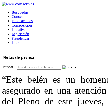
Busquedas
Conoce
Publicaciones
Composición
Iniciativas
Legislación
Presidencia
Inicio
Notas
de prensa
Buscar...
“Este belén es un homena
asegurado en una atención 
del Pleno de este jueves,