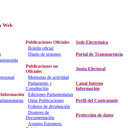
a Web
Publicaciones Oficiales
Sede Electrónica
Boletín oficial
n
Diario de sesiones
Portal de Transparencia
 autonomía
Publicaciones no
Junta Electoral
Oficiales
personal
Memorias de actividad
Parlamento y
Canal Interno
Constitución
Información
 Información
Ediciones Parlamentarias
parlamentarias
Otras Publicaciones
Perfil del Contratante
Folletos de divulgación
Dosieres de
Protección de datos
Documentación
Asuntos Europeos.