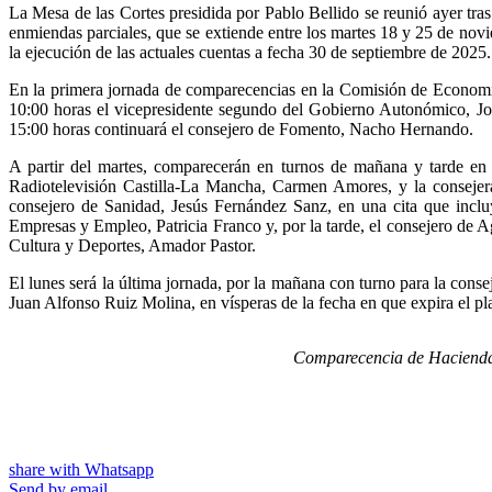
La Mesa de las Cortes presidida por Pablo Bellido se reunió ayer tras 
enmiendas parciales, que se extiende entre los martes 18 y 25 de no
la ejecución de las actuales cuentas a fecha 30 de septiembre de 2025.
En la primera jornada de comparecencias en la Comisión de Economía
10:00 horas el vicepresidente segundo del Gobierno Autonómico, José
15:00 horas continuará el consejero de Fomento, Nacho Hernando.
A partir del martes, comparecerán en turnos de mañana y tarde en se
Radiotelevisión Castilla-La Mancha, Carmen Amores, y la consejera 
consejero de Sanidad, Jesús Fernández Sanz, en una cita que incl
Empresas y Empleo, Patricia Franco y, por la tarde, el consejero de A
Cultura y Deportes, Amador Pastor.
El lunes será la última jornada, por la mañana con turno para la conse
Juan Alfonso Ruiz Molina, en vísperas de la fecha en que expira el pl
Comparecencia de Hacienda 
share with Whatsapp
Send by email