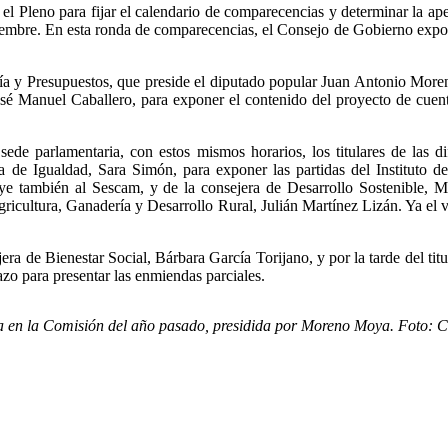
el Pleno para fijar el calendario de comparecencias y determinar la ape
viembre. En esta ronda de comparecencias, el Consejo de Gobierno expo
 y Presupuestos, que preside el diputado popular Juan Antonio Moren
 Manuel Caballero, para exponer el contenido del proyecto de cuentas 
de parlamentaria, con estos mismos horarios, los titulares de las dife
de Igualdad, Sara Simón, para exponer las partidas del Instituto de
uye también al Sescam, y de la consejera de Desarrollo Sostenible,
gricultura, Ganadería y Desarrollo Rural, Julián Martínez Lizán. Ya el
jera de Bienestar Social, Bárbara García Torijano, y por la tarde del t
azo para presentar las enmiendas parciales.
en la Comisión del año pasado, presidida por Moreno Moya. Foto: 