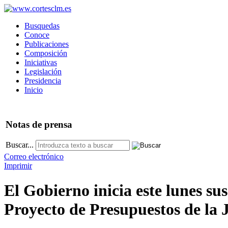
Busquedas
Conoce
Publicaciones
Composición
Iniciativas
Legislación
Presidencia
Inicio
Notas
de prensa
Buscar...
Correo electrónico
Imprimir
El Gobierno inicia este lunes su
Proyecto de Presupuestos de la 