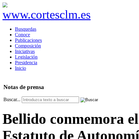
Busquedas
Conoce
Publicaciones
Composición
Iniciativas
Legislación
Presidencia
Inicio
Notas
de prensa
Buscar...
Bellido conmemora el 
Estatuto de Autonomí