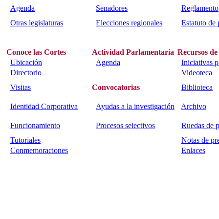
Agenda
Senadores
Reglamento
Otras legislaturas
Elecciones regionales
Estatuto de 
Conoce las Cortes
Actividad Parlamentaria
Recursos de
Ubicación
Agenda
Iniciativas 
Directorio
Videoteca
Visitas
Convocatorias
Biblioteca
Identidad Corporativa
Ayudas a la investigación
Archivo
Funcionamiento
Procesos selectivos
Ruedas de p
Tutoriales
Notas de pr
Conmemoraciones
Enlaces
Calle Bajada del Calvario s/n.
45002
Toledo.
Teléfono 925259