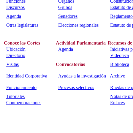
Funciones
Órganos
Constitució
Discursos
Grupos
Estatuto de
Agenda
Senadores
Reglamento
Otras legislaturas
Elecciones regionales
Estatuto de 
Conoce las Cortes
Actividad Parlamentaria
Recursos de
Ubicación
Agenda
Iniciativas 
Directorio
Videoteca
Visitas
Convocatorias
Biblioteca
Identidad Corporativa
Ayudas a la investigación
Archivo
Funcionamiento
Procesos selectivos
Ruedas de p
Tutoriales
Notas de pr
Conmemoraciones
Enlaces
Calle Bajada del Calvario s/n.
45002
Toledo.
Teléfono 925259