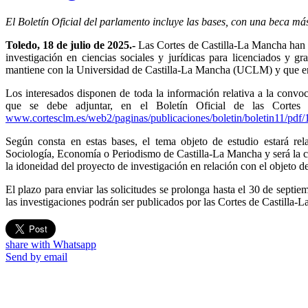
El Boletín Oficial del parlamento incluye las bases, con una beca m
Toledo, 18 de julio de 2025.-
Las Cortes de Castilla-La Mancha han 
investigación en ciencias sociales y jurídicas para licenciados y
mantiene con la Universidad de Castilla-La Mancha (UCLM) y que en
Los interesados disponen de toda la información relativa a la convoc
que se debe adjuntar, en el Boletín Oficial de las Cortes r
www.cortesclm.es/web2/paginas/publicaciones/boletin/boletin11/pdf/
Según consta en estas bases, el tema objeto de estudio estará rel
Sociología, Economía o Periodismo de Castilla-La Mancha y será la 
la idoneidad del proyecto de investigación en relación con el objeto de
El plazo para enviar las solicitudes se prolonga hasta el 30 de septi
las investigaciones podrán ser publicados por las Cortes de Castilla-L
share with Whatsapp
Send by email