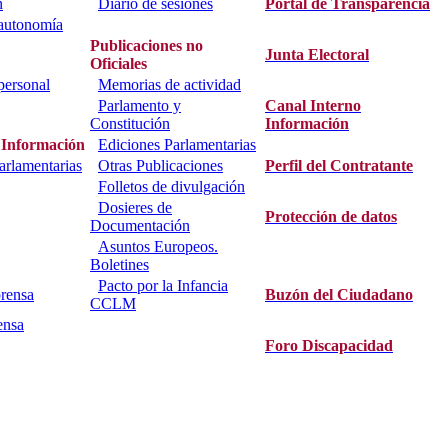
n
Diario de sesiones
Portal de Transparencia
 autonomía
Publicaciones no
Junta Electoral
Oficiales
personal
Memorias de actividad
Parlamento y
Canal Interno
Constitución
Información
 Información
Ediciones Parlamentarias
parlamentarias
Otras Publicaciones
Perfil del Contratante
Folletos de divulgación
Dosieres de
Protección de datos
Documentación
Asuntos Europeos.
Boletines
Pacto por la Infancia
rensa
Buzón del Ciudadano
CCLM
ensa
Foro Discapacidad
800. C.I.F.: S9500001D.