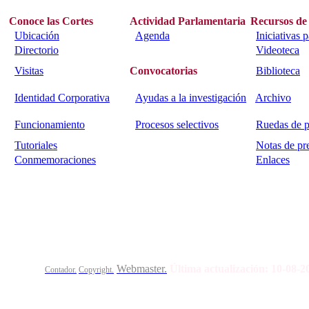
Conoce las Cortes
Actividad Parlamentaria
Recursos de
Ubicación
Agenda
Iniciativas 
Directorio
Videoteca
Visitas
Convocatorias
Biblioteca
Identidad Corporativa
Ayudas a la investigación
Archivo
Funcionamiento
Procesos selectivos
Ruedas de p
Tutoriales
Notas de pr
Conmemoraciones
Enlaces
Calle Bajada del Calvario s/n.
45002
Toledo.
Teléfo
Webmaster.
Última actualización:
10-08-
Contador.
Copyright.