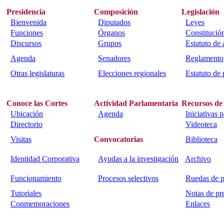
Presidencia
Composición
Legislación
Bienvenida
Diputados
Leyes
Funciones
Órganos
Constitució
Discursos
Grupos
Estatuto de
Agenda
Senadores
Reglamento
Otras legislaturas
Elecciones regionales
Estatuto de 
Conoce las Cortes
Actividad Parlamentaria
Recursos de
Ubicación
Agenda
Iniciativas 
Directorio
Videoteca
Visitas
Convocatorias
Biblioteca
Identidad Corporativa
Ayudas a la investigación
Archivo
Funcionamiento
Procesos selectivos
Ruedas de p
Tutoriales
Notas de pr
Conmemoraciones
Enlaces