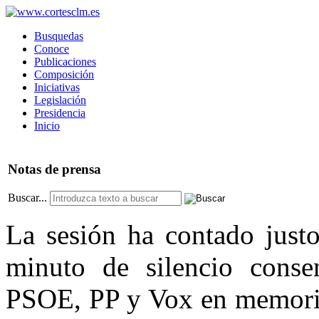
Busquedas
Conoce
Publicaciones
Composición
Iniciativas
Legislación
Presidencia
Inicio
Notas
de prensa
Buscar...
La sesión ha contado justo
minuto de silencio conse
PSOE, PP y Vox en memoria 