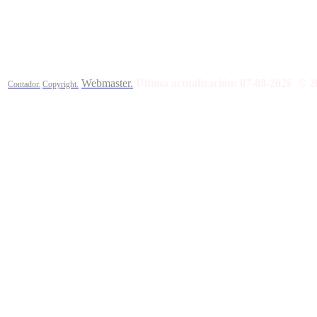
Calle Bajada del Calvario s/n.
45002
Toledo.
Teléfono 925259
Webmaster.
Última actualización:
07-08-2026
© 2
Contador.
Copyright.