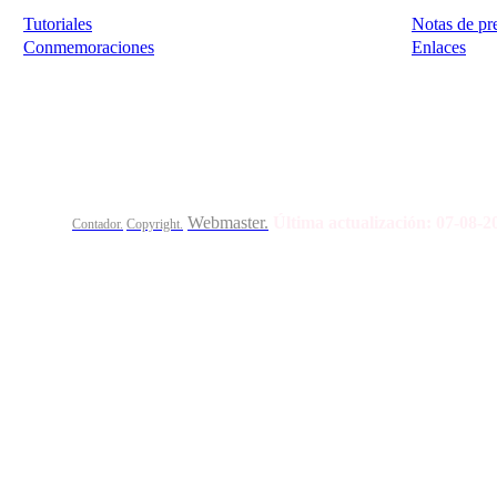
Tutoriales
Notas de pr
Conmemoraciones
Enlaces
Calle Bajada del Calvario s/n.
45002
Toledo.
Teléfo
Webmaster.
Última actualización:
07-08-
Contador.
Copyright.