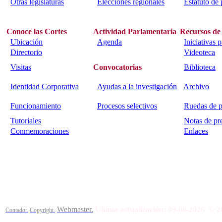
Otras legislaturas
Elecciones regionales
Estatuto de 
Conoce las Cortes
Actividad Parlamentaria
Recursos de
Ubicación
Agenda
Iniciativas 
Directorio
Videoteca
Visitas
Convocatorias
Biblioteca
Identidad Corporativa
Ayudas a la investigación
Archivo
Funcionamiento
Procesos selectivos
Ruedas de p
Tutoriales
Notas de pr
Conmemoraciones
Enlaces
Calle Bajada del Calvario s/n.
45002
Toledo.
Teléfono 925259
Webmaster.
Última actualización:
09-08-2026
© 2
Contador.
Copyright.