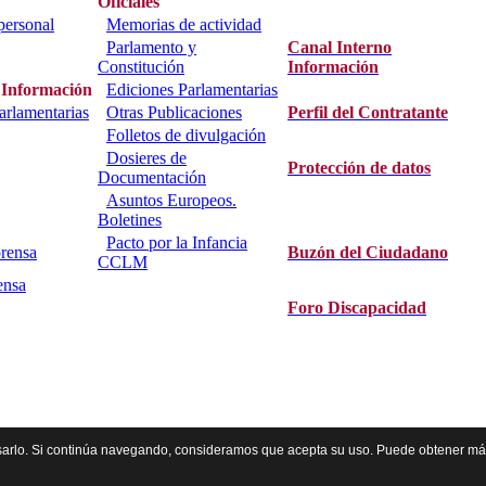
Oficiales
personal
Memorias de actividad
Parlamento y
Canal Interno
Constitución
Información
 Información
Ediciones Parlamentarias
parlamentarias
Otras Publicaciones
Perfil del Contratante
Folletos de divulgación
Dosieres de
Protección de datos
Documentación
Asuntos Europeos.
Boletines
Pacto por la Infancia
rensa
Buzón del Ciudadano
CCLM
ensa
Foro Discapacidad
800. C.I.F.: S9500001D.
 usarlo. Si continúa navegando, consideramos que acepta su uso. Puede obtener má
014 - Cortes de Castilla-La Mancha.