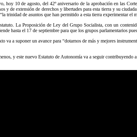
vo, hoy 10 de agosto, del 42º aniversario de la aprobación en las Cor
s y de extensión de derechos y libertades para esta tierra y su ciudada
la trinidad de asuntos que han permitido a esta tierra experimentar el 
 Estatuto. La Proposición de Ley del Grupo Socialista, con un conten
tiende hasta el 17 de septiembre para que los grupos parlamentarios pue
to va a suponer un avance para “dotarnos de más y mejores instrumento
enos, y este nuevo Estatuto de Autonomía va a seguir contribuyendo a m