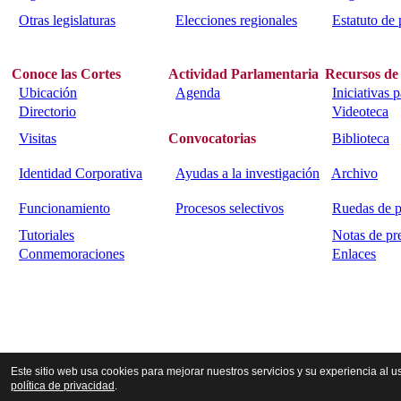
Otras legislaturas
Elecciones regionales
Estatuto de 
Conoce las Cortes
Actividad Parlamentaria
Recursos de
Ubicación
Agenda
Iniciativas 
Directorio
Videoteca
Visitas
Convocatorias
Biblioteca
Identidad Corporativa
Ayudas a la investigación
Archivo
Funcionamiento
Procesos selectivos
Ruedas de p
Tutoriales
Notas de pr
Conmemoraciones
Enlaces
Calle Bajada del Calvario s/n.
45002
Toledo.
Teléfono 925259
Este sitio web usa cookies para mejorar nuestros servicios y su experiencia al
política de privacidad
.
Webmaster.
Última actualización:
07-08-2026
© 2
Contador.
Copyright.