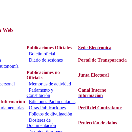
a Web
Publicaciones Oficiales
Sede Electrónica
Boletín oficial
n
Diario de sesiones
Portal de Transparencia
 autonomía
Publicaciones no
Junta Electoral
Oficiales
personal
Memorias de actividad
Parlamento y
Canal Interno
Constitución
Información
 Información
Ediciones Parlamentarias
parlamentarias
Otras Publicaciones
Perfil del Contratante
Folletos de divulgación
Dosieres de
Protección de datos
Documentación
Asuntos Europeos.