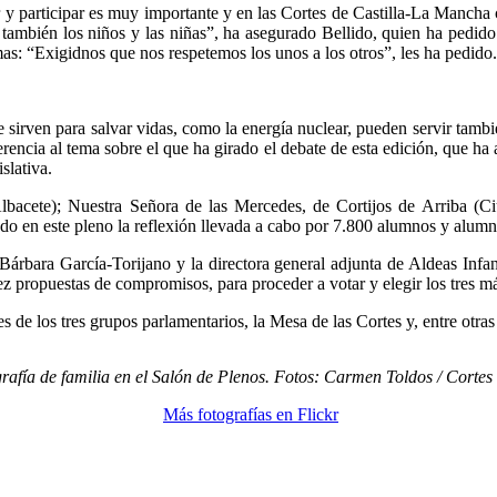
 y participar es muy importante y en las Cortes de Castilla-La Mancha 
o también los niños y las niñas”, ha asegurado Bellido, quien ha pedido 
mas: “Exigidnos que nos respetemos los unos a los otros”, les ha pedido.
e sirven para salvar vidas, como la energía nuclear, pueden servir tamb
encia al tema sobre el que ha girado el debate de esta edición, que ha 
slativa.
Albacete); Nuestra Señora de las Mercedes, de Cortijos de Arriba (Ci
o en este pleno la reflexión llevada a cabo por 7.800 alumnos y alum
 Bárbara García-Torijano y la directora general adjunta de Aldeas Inf
z propuestas de compromisos, para proceder a votar y elegir los tres m
s de los tres grupos parlamentarios, la Mesa de las Cortes y, entre otras
rafía de familia en el Salón de Plenos. Fotos: Carmen Toldos / Corte
Más fotografías en Flickr