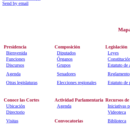
Send by email
Map
Presidencia
Composición
Legislación
Bienvenida
Diputados
Leyes
Funciones
Órganos
Constitució
Discursos
Grupos
Estatuto de
Agenda
Senadores
Reglamento
Otras legislaturas
Elecciones regionales
Estatuto de 
Conoce las Cortes
Actividad Parlamentaria
Recursos de
Ubicación
Agenda
Iniciativas 
Directorio
Videoteca
Visitas
Convocatorias
Biblioteca