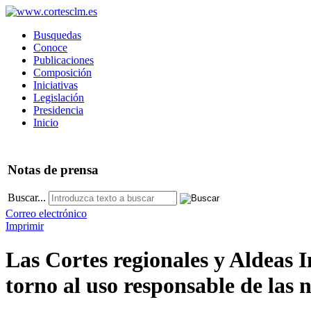
Busquedas
Conoce
Publicaciones
Composición
Iniciativas
Legislación
Presidencia
Inicio
Notas
de prensa
Buscar...
Correo electrónico
Imprimir
Las Cortes regionales y Aldeas I
torno al uso responsable de las 