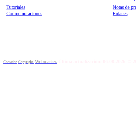
Tutoriales
Notas de pr
Conmemoraciones
Enlaces
Calle Bajada del Calvario s/n.
45002
Toledo.
Teléfono 925259
Webmaster.
Última actualización:
06-08-2026
© 2
Contador.
Copyright.