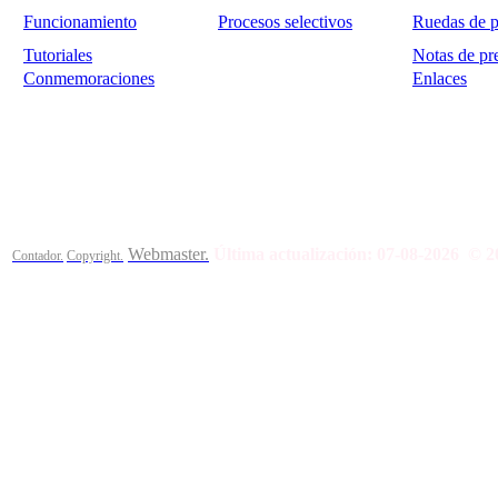
Funcionamiento
Procesos selectivos
Ruedas de p
Tutoriales
Notas de pr
Conmemoraciones
Enlaces
Calle Bajada del Calvario s/n.
45002
Toledo.
Teléfono 925259
Webmaster.
Última actualización:
07-08-2026
© 2
Contador.
Copyright.