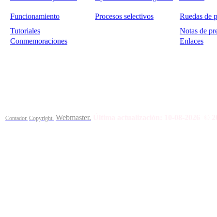
Funcionamiento
Procesos selectivos
Ruedas de p
Tutoriales
Notas de pr
Conmemoraciones
Enlaces
Calle Bajada del Calvario s/n.
45002
Toledo.
Teléfono 925259
Webmaster.
Última actualización:
10-08-2026
© 2
Contador.
Copyright.