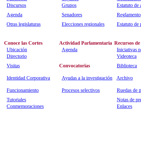
Discursos
Grupos
Estatuto de
Agenda
Senadores
Reglamento
Otras legislaturas
Elecciones regionales
Estatuto de 
Conoce las Cortes
Actividad Parlamentaria
Recursos de
Ubicación
Agenda
Iniciativas 
Directorio
Videoteca
Visitas
Convocatorias
Biblioteca
Identidad Corporativa
Ayudas a la investigación
Archivo
Funcionamiento
Procesos selectivos
Ruedas de p
Tutoriales
Notas de pr
Conmemoraciones
Enlaces
Calle Bajada del Calvario s/n.
45002
Toledo.
Teléfono 925259