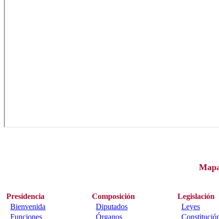
Map
Presidencia
Composición
Legislación
Bienvenida
Diputados
Leyes
Funciones
Órganos
Constitució