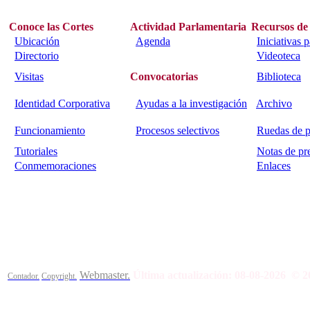
Conoce las Cortes
Actividad Parlamentaria
Recursos de
Ubicación
Agenda
Iniciativas 
Directorio
Videoteca
Visitas
Convocatorias
Biblioteca
Identidad Corporativa
Ayudas a la investigación
Archivo
Funcionamiento
Procesos selectivos
Ruedas de p
Tutoriales
Notas de pr
Conmemoraciones
Enlaces
Calle Bajada del Calvario s/n.
45002
Toledo.
Teléfono 925259
Webmaster.
Última actualización:
08-08-2026
© 2
Contador.
Copyright.