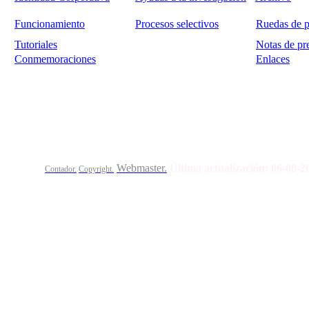
Funcionamiento
Procesos selectivos
Ruedas de p
Tutoriales
Notas de pr
Conmemoraciones
Enlaces
Calle Bajada del Calvario s/n.
45002
Toledo.
Teléfo
Webmaster.
Última actualización:
06-08-
Contador.
Copyright.