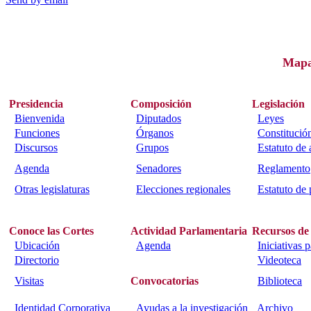
Map
Presidencia
Composición
Legislación
Bienvenida
Diputados
Leyes
Funciones
Órganos
Constitució
Discursos
Grupos
Estatuto de
Agenda
Senadores
Reglamento
Otras legislaturas
Elecciones regionales
Estatuto de 
Conoce las Cortes
Actividad Parlamentaria
Recursos de
Ubicación
Agenda
Iniciativas 
Directorio
Videoteca
Visitas
Convocatorias
Biblioteca
Identidad Corporativa
Ayudas a la investigación
Archivo