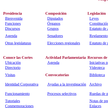
Presidencia
Composición
Legislación
Bienvenida
Diputados
Leyes
Funciones
Órganos
Constitució
Discursos
Grupos
Estatuto de
Agenda
Senadores
Reglamento
Otras legislaturas
Elecciones regionales
Estatuto de 
Conoce las Cortes
Actividad Parlamentaria
Recursos de
Ubicación
Agenda
Iniciativas 
Directorio
Videoteca
Visitas
Convocatorias
Biblioteca
Identidad Corporativa
Ayudas a la investigación
Archivo
Funcionamiento
Procesos selectivos
Ruedas de p
Tutoriales
Notas de pr
Conmemoraciones
Enlaces