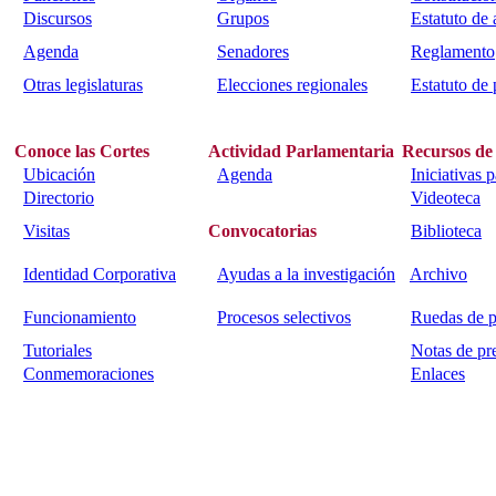
Discursos
Grupos
Estatuto de
Agenda
Senadores
Reglamento
Otras legislaturas
Elecciones regionales
Estatuto de 
Conoce las Cortes
Actividad Parlamentaria
Recursos de
Ubicación
Agenda
Iniciativas 
Directorio
Videoteca
Visitas
Convocatorias
Biblioteca
Identidad Corporativa
Ayudas a la investigación
Archivo
Funcionamiento
Procesos selectivos
Ruedas de p
Tutoriales
Notas de pr
Conmemoraciones
Enlaces
Calle Bajada del Calvario s/n.
45002
Toledo.
Teléfono 925259