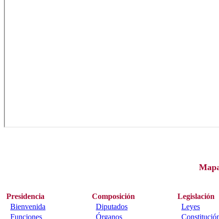
Map
Presidencia
Composición
Legislación
Bienvenida
Diputados
Leyes
Funciones
Órganos
Constitució